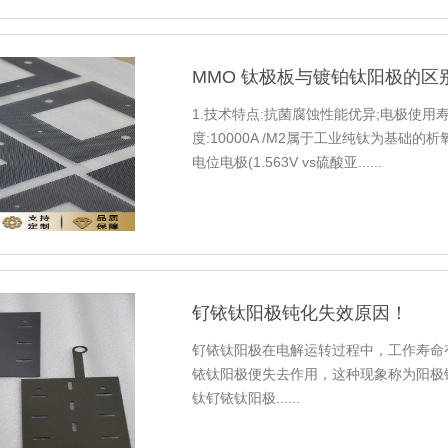
MMO 钛极板与镀铂钛阳极的区
1.技术特点:抗菌腐蚀性能优异;电极使
度:10000A /M2属于工业纯钛为基础
电位电极(1.563V vs硫酸亚......
钌铱钛阳极钝化失效原因！
钌铱钛阳极在电解运转过程中，工作寿命
铱钛阳极便失去作用，这种现象称为阳极
钛钌铱钛阳极......