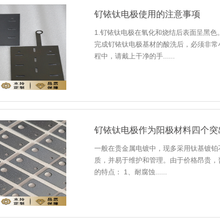
钌铱钛电极使用的注意事项
1.钌铱钛电极在氧化和烧结后表面呈黑色
完成钌铱钛电极基材的酸洗后，必须非常
程中，请戴上干净的手......
钌铱钛电极作为阳极材料四个突
一般在贵金属电镀中，现多采用钛基镀铂
质，并易于维护和管理。由于价格昂贵，
的特点： 1、耐腐蚀......