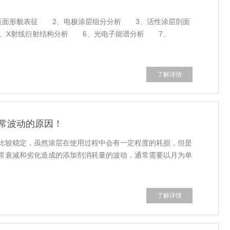
面形貌表征 2、电极涂层组分分析 3、活性涂层剖面
、X射线衍射结构分析 6、光电子能谱分析 7、
了解详情
常波动的原因！
较稳定，虽然涂层在使用过程中会有一定程度的耗损，但是
常衰减和劣化造成的添加剂消耗量的波动，通常需要以月为单
了解详情