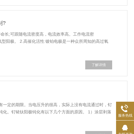
别?
用寿命长;可跟随电流密度高，电流效率高。工作电流密
的析氧型阳极。 2.高催化活性:镀铂电极是一种众所周知的高过氧
了解详情
有一定的期限。当电压升的很高，实际上没有电流通过时，钌
钝化。钌铱钛阳极钝化有以下几个方面的原因。 1）涂层剥落
服务热线