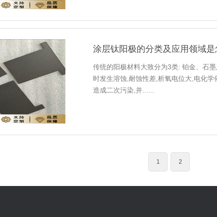
涂层钛阳极的分类及应用领域是
传统的阳极材料大致分为3类: 铂金、石
时发生溶蚀,耐蚀性差,析氧电位大,电化学
造成二次污染,并......
1
2