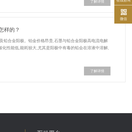
在线咨询
了解详情
微信
怎样的？
墨及铅合金阳极。铂金价格昂贵,石墨与铅合金阳极高电流电解
催化性能低,能耗较大,尤其是阳极中有毒的铅会在溶液中溶解,
了解详情