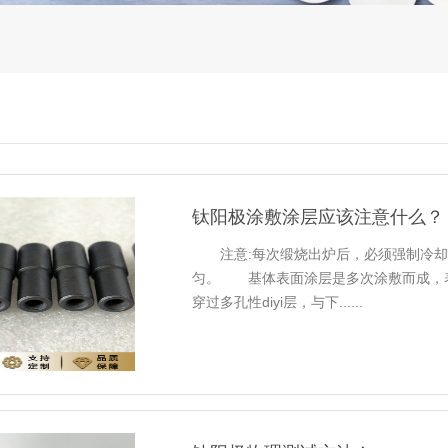
钛阳极涂敷涂层应该注意什么？
注意:每次缎烧出炉后，必须强制冷却
匀。 基体表面涂层是多次涂敷而成，表
穿过多孔性diyi层，与下......